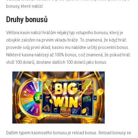
bonusy, které nabízí.
Druhy bonusů
Většina kasin nabízí hráčům nějaký typ vstupního bonusu, který je
obvykle založen na prvním vkladu hráče. To znamená, že když hráč
provede svůj první vklad, kasino mu nabídne určitý procentní bonus.
Některé kasina nabízejí až 100% bonus, což znamená, že pokud hráč
vloží 100 dolarů, dostane dalších 100 dolarů jako bonus.
Dalším typem kasinového bonusu je reload bonus. Reload bonusy se