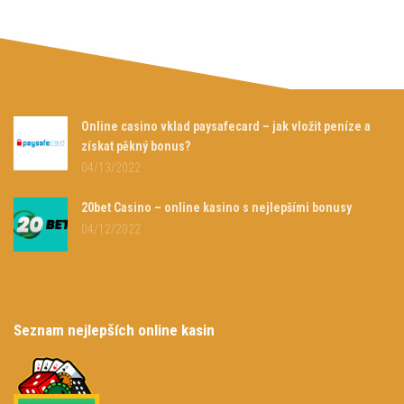
Online casino vklad paysafecard – jak vložit peníze a
získat pěkný bonus?
04/13/2022
20bet Casino – online kasino s nejlepšími bonusy
04/12/2022
Seznam nejlepších online kasin