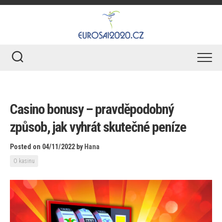
Skip
to
content
Casino bonusy – pravděpodobný
způsob, jak vyhrát skutečné peníze
Posted on 04/11/2022
by
Hana
O kasinu