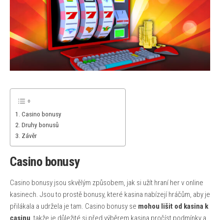
Casino bonusy
Druhy bonusů
Závěr
Casino bonusy
Casino bonusy jsou skvělým způsobem, jak si užít hraní her v online
kasinech. Jsou to prostě bonusy, které kasina nabízejí hráčům, aby je
přilákala a udržela je tam. Casino bonusy se
mohou lišit od kasina k
casinu
, takže je důležité si před výběrem kasina pročíst podmínky a